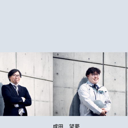
W
成田 望夢