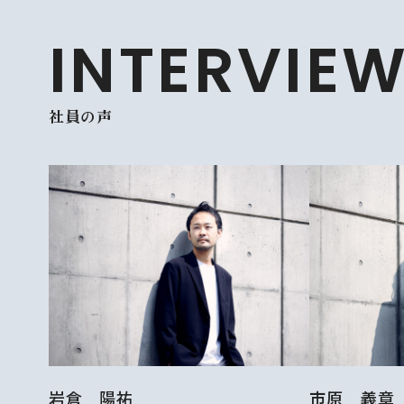
INTERVIE
社員の声
岩倉 陽祐
市原 義章